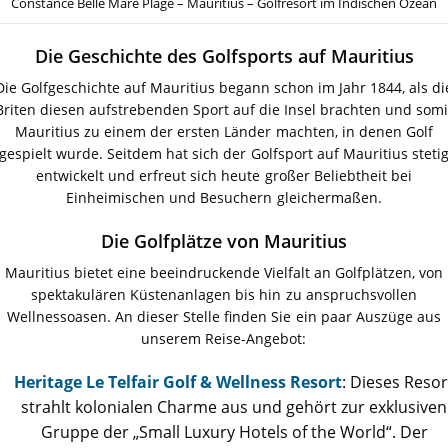
Constance Belle Mare Plage – Mauritius – Golfresort im Indischen Ozean
Die Geschichte des Golfsports auf Mauritius
Die Golfgeschichte auf Mauritius begann schon im Jahr 1844, als di
Briten diesen aufstrebenden Sport auf die Insel brachten und somi
Mauritius zu einem der ersten Länder machten, in denen Golf
gespielt wurde. Seitdem hat sich der Golfsport auf Mauritius steti
entwickelt und erfreut sich heute großer Beliebtheit bei
Einheimischen und Besuchern gleichermaßen.
Die Golfplätze von Mauritius
Mauritius bietet eine beeindruckende Vielfalt an Golfplätzen, von
spektakulären Küstenanlagen bis hin zu anspruchsvollen
Wellnessoasen. An dieser Stelle finden Sie ein paar Auszüge aus
unserem Reise-Angebot:
Heritage Le Telfair Golf & Wellness Resort
: Dieses Resor
strahlt kolonialen Charme aus und gehört zur exklusiven
Gruppe der „Small Luxury Hotels of the World“. Der