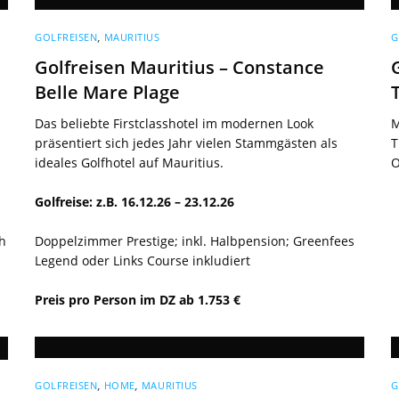
GOLFREISEN
,
MAURITIUS
G
Golfreisen Mauritius – Constance
Belle Mare Plage
Das beliebte Firstclasshotel im modernen Look
M
präsentiert sich jedes Jahr vielen Stammgästen als
T
ideales Golfhotel auf Mauritius.
O
Golfreise: z.B. 16.12.26 – 23.12.26
ch
Doppelzimmer Prestige; inkl. Halbpension; Greenfees
Legend oder Links Course inkludiert
Preis pro Person im DZ ab 1.753 €
GOLFREISEN
,
HOME
,
MAURITIUS
G