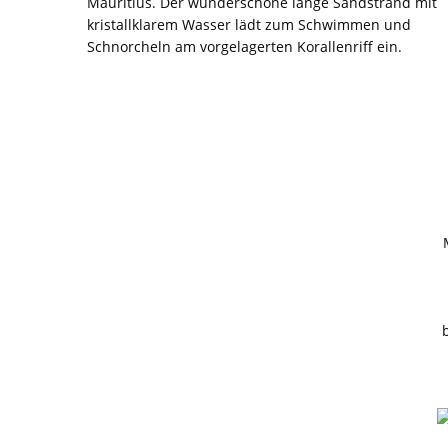
Mauritius. Der wunderschöne lange Sandstrand mit
kristallklarem Wasser lädt zum Schwimmen und
Schnorcheln am vorgelagerten Korallenriff ein.