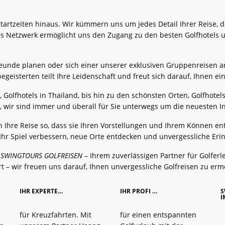
artzeiten hinaus. Wir kümmern uns um jedes Detail Ihrer Reise, da
s Netzwerk ermöglicht uns den Zugang zu den besten Golfhotels un
 Freunde planen oder sich einer unserer exklusiven Gruppenreisen
geisterten teilt Ihre Leidenschaft und freut sich darauf, Ihnen e
, Golfhotels in Thailand, bis hin zu den schönsten Orten, Golfhote
a, wir sind immer und überall für Sie unterwegs um die neuesten I
n Ihre Reise so, dass sie Ihren Vorstellungen und Ihrem Können ent
 Ihr Spiel verbessern, neue Orte entdecken und unvergessliche Er
t
SWINGTOURS GOLFREISEN
– Ihrem zuverlässigen Partner für Golfer
t – wir freuen uns darauf, Ihnen unvergessliche Golfreisen zu erm
IHR EXPERTE…
IHR PROFI …
S
I
für Kreuzfahrten. Mit
für einen entspannten