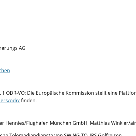
cherungs AG
chen
. 1 ODR-VO: Die Europäische Kommission stellt eine Plattfor
ers/odr/
finden.
ner Hennies/Flughafen München GmbH, Matthias Winkler/airb
liche Telemediendienste von SWING TOURS Golfreisen.