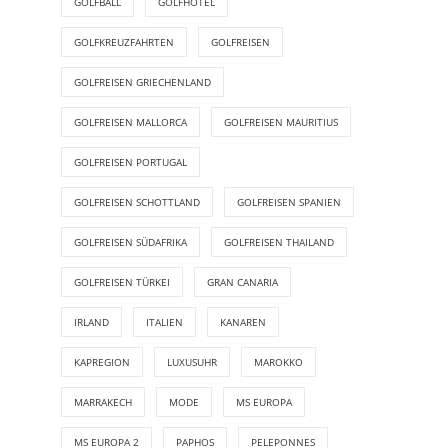
GOLFBALL
GOLFHOTEL
GOLFKREUZFAHRTEN
GOLFREISEN
GOLFREISEN GRIECHENLAND
GOLFREISEN MALLORCA
GOLFREISEN MAURITIUS
GOLFREISEN PORTUGAL
GOLFREISEN SCHOTTLAND
GOLFREISEN SPANIEN
GOLFREISEN SÜDAFRIKA
GOLFREISEN THAILAND
GOLFREISEN TÜRKEI
GRAN CANARIA
IRLAND
ITALIEN
KANAREN
KAPREGION
LUXUSUHR
MAROKKO
MARRAKECH
MODE
MS EUROPA
MS EUROPA 2
PAPHOS
PELEPONNES