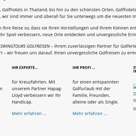
, Golfhotels in Thailand, bis hin zu den schönsten Orten, Golfhote
a, wir sind immer und überall für Sie unterwegs um die neuesten I
n Ihre Reise so, dass sie Ihren Vorstellungen und Ihrem Können ent
 Ihr Spiel verbessern, neue Orte entdecken und unvergessliche Er
t
SWINGTOURS GOLFREISEN
– Ihrem zuverlässigen Partner für Golfer
t – wir freuen uns darauf, Ihnen unvergessliche Golfreisen zu erm
IHR EXPERTE…
IHR PROFI …
S
I
für Kreuzfahrten. Mit
für einen entspannten
in
unserem Partner Hapag-
Golfurlaub mit der
Lloyd verbessern wir Ihr
Familie, Freunden,
Handicap.
alleine oder als Single.
D
Mehr erfahren …
Mehr erfahren …