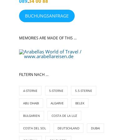
089
.
34 00 88
BUCHUNGSANFRAGE
MEMORIES ARE MADE OF THIS …
FILTERN NACH …
4-STERNE
5-STERNE
5.5-STERNE
ABU DHABI
ALGARVE
BELEK
BULGARIEN
COSTA DE LA LUZ
COSTA DEL SOL
DEUTSCHLAND
DUBAI