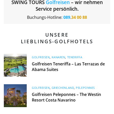
SWING TOURS
Golfreisen
– wir nehmen
Service persönlich.
Buchungs-Hotline:
089
.
34 00 88
UNSERE
LIEBLINGS-GOLFHOTELS
GOLFREISEN
,
KANAREN
,
TENERIFFA
Golfreisen Teneriffa – Las Terrazas de
Abama Suites
GOLFREISEN
,
GRIECHENLAND
,
PELEPONNES
Golfreisen Peleponnes – The Westin
Resort Costa Navarino