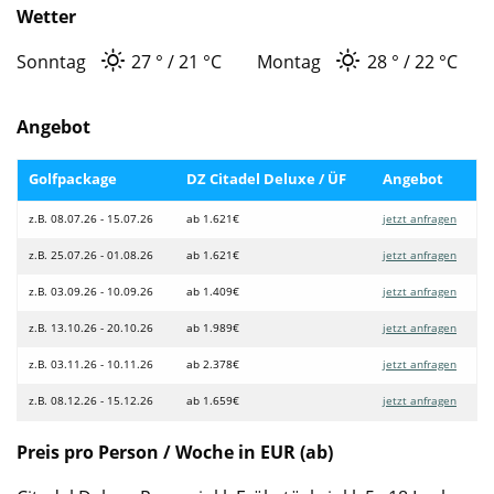
Wetter
Sonntag
27 °
21 °
C
Montag
28 °
22 °
C
Angebot
Golfpackage
DZ Citadel Deluxe / ÜF
Angebot
z.B. 08.07.26 - 15.07.26
ab 1.621€
jetzt anfragen
z.B. 25.07.26 - 01.08.26
ab 1.621€
jetzt anfragen
z.B. 03.09.26 - 10.09.26
ab 1.409€
jetzt anfragen
z.B. 13.10.26 - 20.10.26
ab 1.989€
jetzt anfragen
z.B. 03.11.26 - 10.11.26
ab 2.378€
jetzt anfragen
z.B. 08.12.26 - 15.12.26
ab 1.659€
jetzt anfragen
Preis pro Person / Woche in EUR (ab)