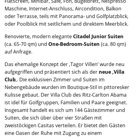
Flatscreen, Minibar, Safe, Fön, Bügelbrett, Nespresso
Maschine, Internet-Anschluss, Aircondition, Balkon
oder Terrasse, teils mit Panorama- und Golfplatzblick,
oder Poolblick mit seitlichem und direktem Meerblick.
Renovierte, modern elegante
Citadel Junior Suiten
(ca. 65-70 qm) und
One-Bedroom-Suiten
(ca. 80 qm)
auf Anfrage.
Das ehemalige Konzept der ‚Tagor Villen‘ wurde neu
aufgegriffen und präsentiert sich als der
neue ‚Villa
Club
‚. Die exklusiven Zimmer und Suiten im
Nebengebäude wurden im Boutique-Stil in pittoresker
Kulisse gebaut. Der Villa Club des Ritz-Carlton Abama
ist idel für Golfgruppen, Familien und Paare geeignet.
Insgesamt handelt es sich um 144 Gästezimmer und
Suiten, die sich über über vier Straßen mit
zweistöckigen Casitas verteilen. Er bietet den Gästen
eine Oasen der Ruhe mit Zugang zu einem