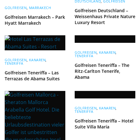
DEUTSCHLAND
,
GOLFREISEN
GOLFREISEN
,
MARRAKECH
Golfreisen Deutschland –
Weissenhaus Private Nature
Golfreisen Marrakech – Park
Luxury Resort
Hyatt Marrakech
GOLFREISEN
,
KANAREN
,
TENERIFFA
GOLFREISEN
,
KANAREN
,
TENERIFFA
Golfreisen Teneriffa – The
Ritz-Carlton Tenerife,
Golfreisen Teneriffa – Las
Abama
Terrazas de Abama Suites
GOLFREISEN
,
KANAREN
,
TENERIFFA
Golfreisen Teneriffa – Hotel
Suite Villa María