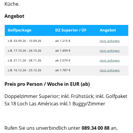
Küche.
Angebot
Golfpackage
DZ Superior / ÜF
Angebot
z.B. 03.09.26 - 10.09.26
ab 1.215 €
jetzt anfragen
z.B. 17.10.26 - 24.10.26
ab 1.499 €
jetzt anfragen
z.B. 21.11.26 - 28.11.26
ab 2.570 €
jetzt anfragen
z.B. 16.12.26 - 23.12.26
ab 1.787 €
jetzt anfragen
Preis pro Person / Woche in EUR (ab)
Doppelzimmer Superior; inkl. Frühstück; inkl. Golfpaket
5x 18 Loch Las Américas inkl.1 Buggy/Zimmer
Rufen Sie uns unverbindlich unter
089.34 00 88
an,