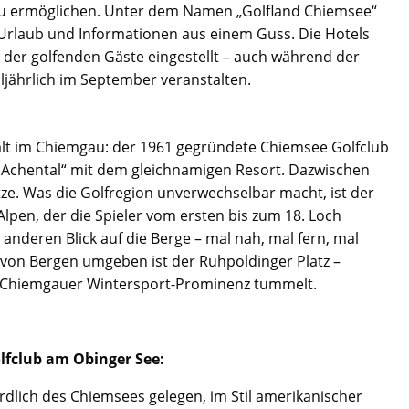
 zu ermöglichen. Unter dem Namen „Golfland Chiemsee“
 Urlaub und Informationen aus einem Guss. Die Hotels
e der golfenden Gäste eingestellt – auch während der
lljährlich im September veranstalten.
elfalt im Chiemgau: der 1961 gegründete Chiemsee Golfclub
s Achental“ mit dem gleichnamigen Resort. Dazwischen
tze. Was die Golfregion unverwechselbar macht, ist der
lpen, der die Spieler vom ersten bis zum 18. Loch
en anderen Blick auf die Berge – mal nah, mal fern, mal
von Bergen umgeben ist der Ruhpoldinger Platz –
viel Chiemgauer Wintersport-Prominenz tummelt.
lfclub am Obinger See:
rdlich des Chiemsees gelegen, im Stil amerikanischer