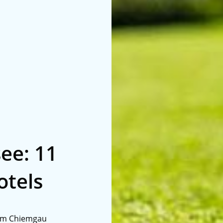
ee: 11
otels
 im Chiemgau