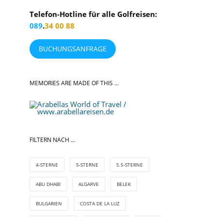
Telefon-Hotline für alle Golfreisen:
089
.
34 00 88
BUCHUNGSANFRAGE
MEMORIES ARE MADE OF THIS …
FILTERN NACH …
4-STERNE
5-STERNE
5.5-STERNE
ABU DHABI
ALGARVE
BELEK
BULGARIEN
COSTA DE LA LUZ