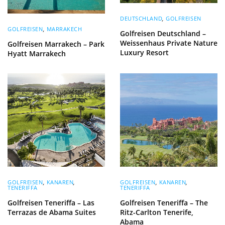
DEUTSCHLAND
,
GOLFREISEN
GOLFREISEN
,
MARRAKECH
Golfreisen Deutschland –
Weissenhaus Private Nature
Golfreisen Marrakech – Park
Luxury Resort
Hyatt Marrakech
GOLFREISEN
,
KANAREN
,
GOLFREISEN
,
KANAREN
,
TENERIFFA
TENERIFFA
Golfreisen Teneriffa – Las
Golfreisen Teneriffa – The
Terrazas de Abama Suites
Ritz-Carlton Tenerife,
Abama