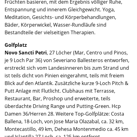
Früchten basieren, mit dem Ergebnis völliger Ruhe,
Entspannung und innerem Gleichgewicht. Yoga,
Meditation, Gesichts- und Körperbehandlungen,
Bäder, Körperwickel, Wasser-Rundläufe sind
Bestandteile der vielseitigen Therapien.
Golfplatz
Novo Sancti Petri
, 27 Löcher (Mar, Centro und Pinos,
je 9 Loch Par 36) von Severiano Ballesteros entworfen,
erstreckt sich vom Landesinneren bis zum Strand und
ist teils dicht von Pinien eingerahmt, teils mit freiem
Blick auf den Atlantik. Zusätzliche kurze 9-Loch Pitch &
Putt Anlage mit Flutlicht. Clubhaus mit Terrasse,
Restaurant, Bar, Proshop und erweiterte, teils
überdachte Driving Range und Putting-Green. Hcp
Damen 36/Herren 28. Weitere Top-Golfplätze: Costa
Ballena, 18-Loch, von Jose Maria Olazabal, ca. 32 km,
Montecastillo, 49 km, Dehesa Montenmedio ca. 45 km
und Islantilla 27-Loch, ca. 125 km entfernt.